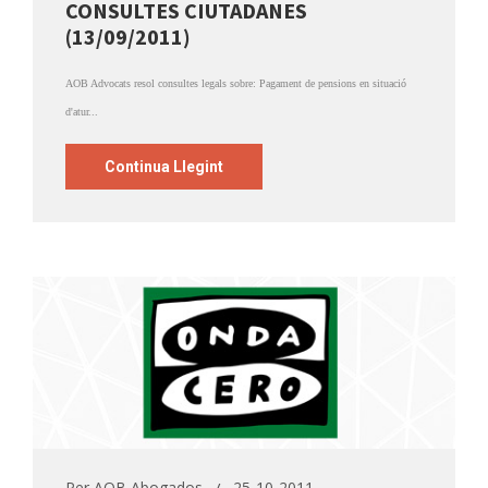
CONSULTES CIUTADANES
(13/09/2011)
AOB Advocats resol consultes legals sobre: Pagament de pensions en situació
d'atur...
Continua Llegint
Per
AOB Abogados
25-10-2011