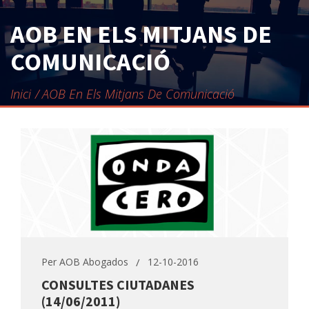
CONTACTE
AOB EN ELS MITJANS DE
COMUNICACIÓ
Inici
AOB En Els Mitjans De Comunicació
Per
AOB Abogados
12-10-2016
CONSULTES CIUTADANES
(14/06/2011)