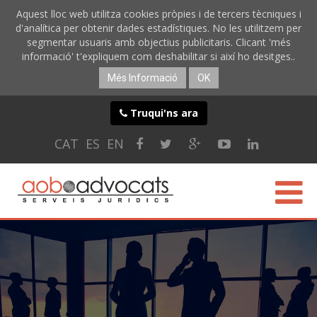
Aquest lloc web utilitza cookies pròpies i de tercers tècniques i
d'analítica per obtenir dades estadístiques. No les utilitzem per
segmentar usuaris amb objectius publicitaris. Clicant 'més
informació' t'expliquem com deshabilitar si així ho desitges..
Més Informació
OK
Truqui'ns ara
CAT
ES
EN
CONÈIXER-NOS
ESPECIALITATS
SERVEIS ONLINE
BLOG