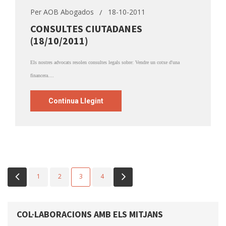
Per
AOB Abogados
18-10-2011
CONSULTES CIUTADANES
(18/10/2011)
Els nostres advocats resolen consultes legals sobre: Vendre un cotxe d'una
financera....
Continua Llegint
1
2
3
4
COL·LABORACIONS AMB ELS MITJANS