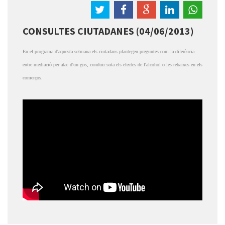
CONSULTES CIUTADANES (04/06/2013)
En el programa d'aquesta setmana els ciutadans plantegen preguntes com la diferència
entre mediació per atac d'un gos, conduir sota els efectes de l'alcohol o les rebaixes en els
comerços.