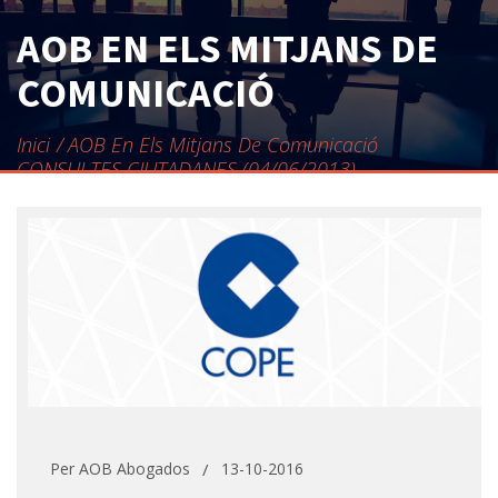
CONTACTE
AOB EN ELS MITJANS DE
COMUNICACIÓ
Inici
AOB En Els Mitjans De Comunicació
CONSULTES CIUTADANES (04/06/2013)
Per
AOB Abogados
13-10-2016