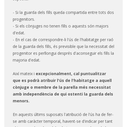
- Si la guarda dels fills queda compartida entre tots dos
progenitors.
- Si els cònjuges no tenen fills o aquests són majors
d'edat.
- En el cas de correspondre-li l'ús de l'habitatge per raó
de la guarda dels fills, és previsible que la necessitat del
progenitor es perllongui després d'aconseguir els fills la
majoria d'edat.
Així mateix i
excepcionalment, cal puntualitzar
que es podrà atribuir l'ús de l'habitatge a aquell
cònjuge o membre de la parella més necessitat
amb independència de qui ostenti la guarda dels
menors.
En aquests últims suposats l'atribució de l'ús ha de fer-
se amb caràcter temporal, havent-se d'indicar per tant