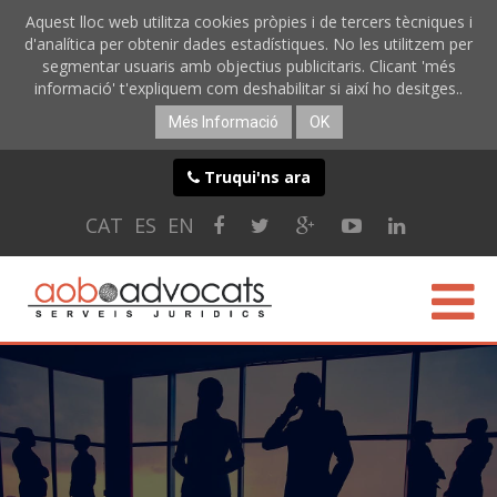
Aquest lloc web utilitza cookies pròpies i de tercers tècniques i
d'analítica per obtenir dades estadístiques. No les utilitzem per
segmentar usuaris amb objectius publicitaris. Clicant 'més
informació' t'expliquem com deshabilitar si així ho desitges..
Més Informació
OK
Truqui'ns ara
CAT
ES
EN
CONÈIXER-NOS
ESPECIALITATS
SERVEIS ONLINE
BLOG