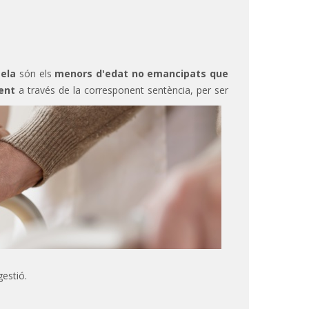
tela
són els
menors d'edat no emancipats que
ment
a través de la corresponent sentència,
per ser
gestió.