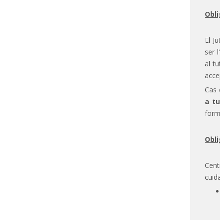
Obli
El J
ser 
al t
acce
Cas 
a tu
form
Obli
Cent
cuid