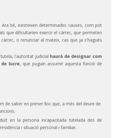
.
Ara bé, existeixen determinades causes, com pot
rals que dificultarien exercir el càrrec, que permeten
l càrrec, o renunciar al mateix, cas que ja s'hagués
tela, l'autoritat judicial
haurà de designar com
 de lucre
, que puguin assumir aquesta funció de
em de saber en primer lloc que, a més del deure de
uncions:
duït en la persona incapacitada tutelada des de
residència i situació personal i familiar.