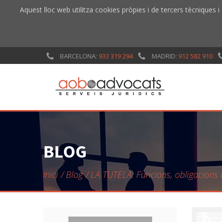
Aquest lloc web utilitza cookies pròpies i de tercers tècniques i
BARCELONA:
933 319 294
MADRID:
912 582 910
BLOG
Inici
Blog
LA TUTELA: Funcions, obligacions 