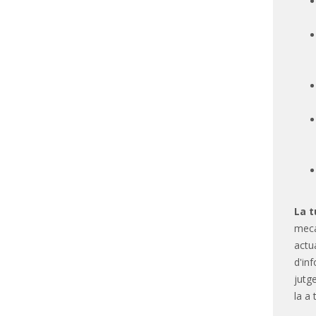
La t
meca
actu
d'in
jutg
la a