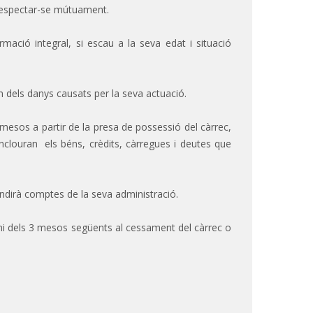
e respectar-se mútuament.
ormació integral, si escau a la seva edat i situació
n dels danys causats per la seva actuació.
s mesos a partir de la presa de possessió del càrrec,
'inclouran els béns, crèdits, càrregues i deutes que
rendirà comptes de la seva administració.
ini dels 3 mesos següents al cessament del càrrec o