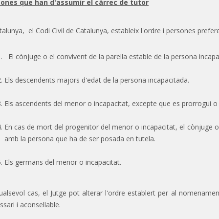
ones que han d'assumir el càrrec de tutor
talunya, el Codi Civil de Catalunya, estableix l'ordre i persones prefer
El cònjuge o el convivent de la parella estable de la persona incapac
Els descendents majors d'edat de la persona incapacitada.
Els ascendents del menor o incapacitat, excepte que es prorrogui o re
En cas de mort del progenitor del menor o incapacitat, el cònjuge o e
amb la persona que ha de ser posada en tutela.
Els germans del menor o incapacitat.
ualsevol cas, el Jutge pot alterar l'ordre establert per al nomenamen
sari i aconsellable.