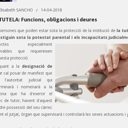
Elisabeth SANCHO
14-04-2018
TUTELA: Funcions, obligacions i deures
persones que poden estar sota la protecció de la institució de
la tu
stiguin sota la potestat parental i els incapacitats judicial
jectes especialment
nerables que requereixen
uesta protecció.
quant a la
designació de
r
cal posar de manifest que
 l'autoritat judicial qui
erminarà i nomenarà a la
sona que ha d'exercir el
ec de tutor, havent d'aquest
dre possessió del seu càrrec
nt el Jutjat, òrgan que supervisarà i controlarà les seves actuacions i 