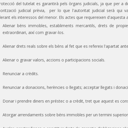
rotecció del tutelat es garantirà pels òrgans judicials, ja que per a
torització judicial prèvia, per lo que l'autoritat judicial serà qui
erant els interessos del menor. Els actes que requereixen d'aquesta a
Alienar béns immobles, establiments mercantils, drets de propietat
extraordinari, així com gravar-los.
Alienar drets reals sobre els béns al fet que es refereix l'apartat ante
Alienar o gravar valors, accions o participacions socials.
Renunciar a crèdits.
Renunciar a donacions, herències o llegats; acceptar llegats i dona
Donar i prendre diners en préstec o a crèdit, tret que aquest es const
Atorgar arrendaments sobre béns immobles per un termini superior