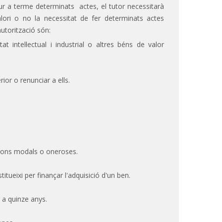
 dur a terme determinats actes, el tutor necessitarà
 valori o no la necessitat de fer determinats actes
utorització són:
 intel·lectual i industrial o altres béns de valor
rior o renunciar a ells.
cions modals o oneroses.
itueixi per finançar l'adquisició d'un ben.
 a quinze anys.