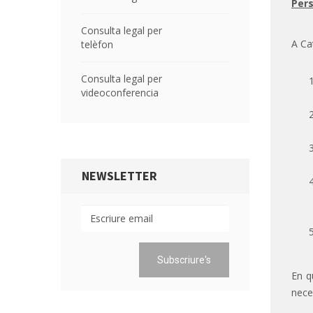
Pers
Consulta legal per
A Ca
telèfon
Consulta legal per
videoconferencia
NEWSLETTER
En q
neces