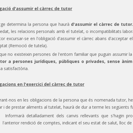
gació d'assumir el càrrec de tutor
utge determina la persona que haurà
d'assumir el càrrec de tutor
l'edat, les relacions personals amb el tutelat, o incompatibilitats labo
utor excursar-se en l'obligació d'assumir el càrrec abans d'acceptar e
ptat (Remoció de tutela).
que no existeixin persones de l'entorn familiar que puguin assumir la tu
tor a persones jurídiques, públiques o privades, sense ànim
a satisfactòria.
gacions en l'exercici del càrrec de tutor
rant-nos en les obligacions de la persona que és nomenada tutor, h
ar i de prestar aliments al tutelat, haurà de dur a terme les següents f
Informarà detalladament dels canvis rellevants que s'hagin pro
l'anterior rendició de comptes, indicant el seu estat de salut, lloc de 