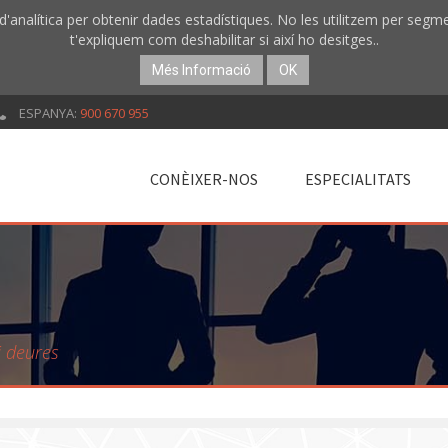
 d'analítica per obtenir dades estadístiques. No les utilitzem per segm
t'expliquem com deshabilitar si així ho desitges..
Més Informació
OK
ESPANYA:
900 670 955
CONÈIXER-NOS
ESPECIALITATS
i deures