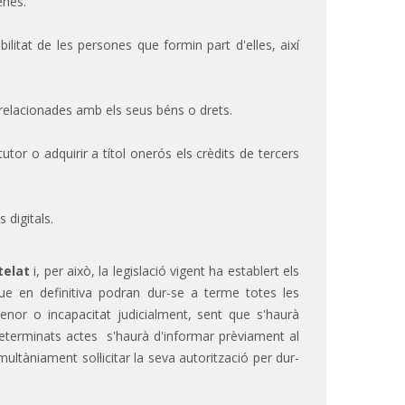
enes.
bilitat de les persones que formin part d'elles, així
 relacionades amb els seus béns o drets.
tutor o adquirir a títol onerós els crèdits de tercers
 digitals.
telat
i, per això, la legislació vigent ha establert els
e en definitiva podran dur-se a terme totes les
menor o incapacitat judicialment, sent que s'haurà
 determinats actes s'haurà d'informar prèviament al
ltàniament sol·licitar la seva autorització per dur-