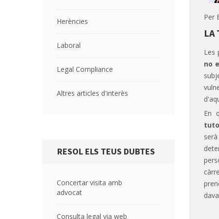
Per
Herències
LA 
Laboral
Les 
no e
Legal Compliance
sub
vul
Altres articles d'interès
d'aq
En 
tuto
serà
det
RESOL ELS TEUS DUBTES
per
càrr
Concertar visita amb
pren
advocat
dava
Consulta legal via web