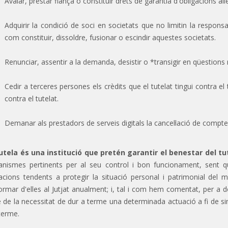
Avalar, prestar fiança o constituir drets de garantia d'obligacions ali
Adquirir la condició de soci en societats que no limitin la responsa
com constituir, dissoldre, fusionar o escindir aquestes societats.
Renunciar, assentir a la demanda, desistir o *transigir en qüestions
Cedir a terceres persones els crèdits que el tutelat tingui contra el 
contra el tutelat.
Demanar als prestadors de serveis digitals la cancel·lació de comptes
utela és una institució que pretén garantir el benestar del tu
nismes pertinents per al seu control i bon funcionament, sent qu
acions tendents a protegir la situació personal i patrimonial del 
formar d'elles al Jutjat anualment; i, tal i com hem comentat, per a
e de la necessitat de dur a terme una determinada actuació a fi de simu
 terme.