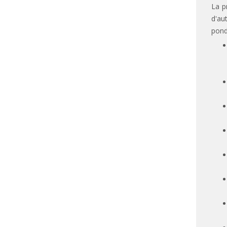
La p
d'au
pond