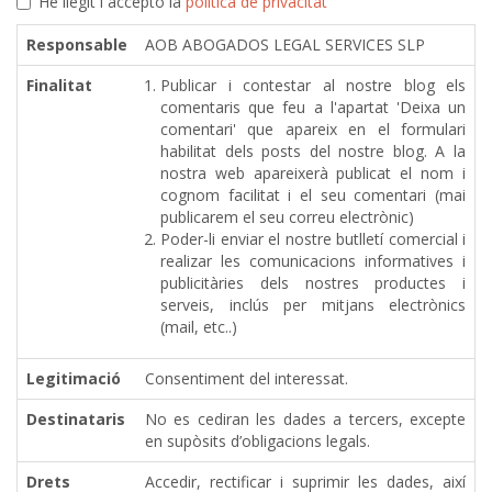
He llegit i accepto la
política de privacitat
Responsable
AOB ABOGADOS LEGAL SERVICES SLP
Finalitat
Publicar i contestar al nostre blog els
comentaris que feu a l'apartat 'Deixa un
comentari' que apareix en el formulari
habilitat dels posts del nostre blog. A la
nostra web apareixerà publicat el nom i
cognom facilitat i el seu comentari (mai
publicarem el seu correu electrònic)
Poder-li enviar el nostre butlletí comercial i
realizar les comunicacions informatives i
publicitàries dels nostres productes i
serveis, inclús per mitjans electrònics
(mail, etc..)
Legitimació
Consentiment del interessat.
Destinataris
No es cediran les dades a tercers, excepte
en supòsits d’obligacions legals.
Drets
Accedir, rectificar i suprimir les dades, així