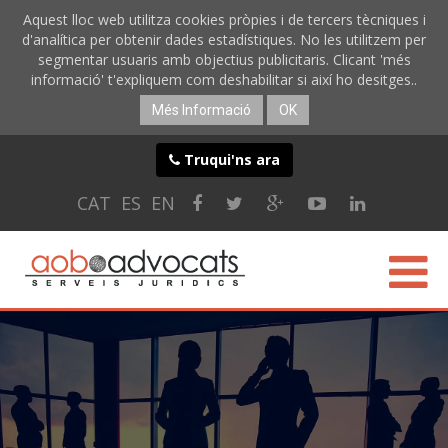
Aquest lloc web utilitza cookies pròpies i de tercers tècniques i
d'analítica per obtenir dades estadístiques. No les utilitzem per
segmentar usuaris amb objectius publicitaris. Clicant 'més
informació' t'expliquem com deshabilitar si així ho desitges..
Més Informació
OK
Truqui'ns ara
CAT
ES
EN
CONÈIXER-NOS
ESPECIALITATS
SERVEIS ONLINE
BLOG