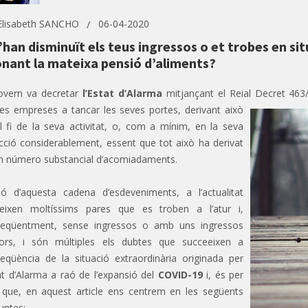
Elisabeth SANCHO
06-04-2020
s’han disminuït els teus ingressos o et trobes en si
nant la mateixa pensió d’aliments?
overn va decretar
l’Estat d’Alarma
mitjançant el Reial Decret 463
es empreses a tancar les seves portes, derivant això
l fi de la seva activitat, o, com a mínim, en la seva
cció considerablement, essent que tot això ha derivat
n número substancial d’acomiadaments.
ó d’aquesta cadena d’esdeveniments, a l’actualitat
teixen moltíssims pares que es troben a l’atur i,
eqüentment, sense ingressos o amb uns ingressos
rs, i són múltiples els dubtes que succeeixen a
eqüència de la situació extraordinària originada per
tat d’Alarma a raó de l’expansió del
COVID-19
i, és per
 que, en aquest article ens centrem en les següents
untes: