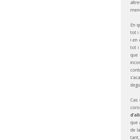
altr
men
En q
tot 
i en
tot i
que 
inco
cont
s’ac
degu
Cas 
coro
d’al
que 
de l
tant