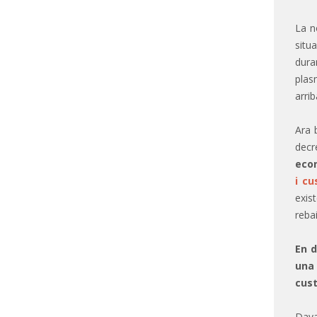
La n
situ
dura
plas
arri
Ara 
decr
eco
i cu
exis
reba
En d
una 
cust
Dava