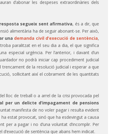
auran d’abonar les despeses extraordinàries dels
 resposta segueix sent afirmativa
, és a dir, que
 pensió alimentària ha de seguir abonant-se. Per això,
sar una
demanda civil d’execució de sentència
,
troba paralitzat en el seu dia a dia, el que significa
na especial urgència. Per l’anterior, i davant d’un
guardador no podrà iniciar cap procediment judicial
 trencament de la resolució judicial i esperar a que
ció, sol·licitant així el cobrament de les quantitats
 lloc de treball o a arrel de la crisi provocada pel
nal per un delicte d’impagament de pensions
luntat manifesta de no voler pagar i resulta evident
o ha estat provocat, sinó que ha esdevingut a causa
t per a pagar i no d’una voluntat d’incomplir. Per
t, el d’execució de sentència que abans hem indicat.