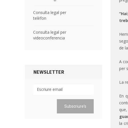
Consulta legal per
“Hai
telèfon
treb
Consulta legal per
Hem 
videoconferencia
sego
de la
A co
per 
NEWSLETTER
La r
En q
cont
que,
guar
la c