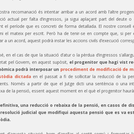
ostra recomanació és intentar arribar a un acord amb l’altre proge
ació actual per falta d’ingressos, ja sigui aplaçant part del deute 
nt el període que es concreti de forma detallada. El nostre consell 
mi el mateix per escrit. Però ha de tenir-se en compte que, si per e
bar a un acord, aquest podrà instar les accions civils d’execució corre
bé, en el cas de que la situació d’atur o la pèrdua d’ingressos s’allarg
etat pel Govern, en aquest supòsit,
el progenitor que hagi vist r
nòmica podrà interposar un
procediment de modificació de me
stòdia dictada
en el passat a fi de sol·licitar la reducció de la 
tents. Només a partir de que el Jutge dicti una sentència o una i
ixa de la pensió, essent aquest moment en el què el progenitor haur
efinitiva, una reducció o rebaixa de la pensió, en casos de di
resolució judicial que modifiqui aquesta pensió que es va est
òdia.
nt d’aquesta situació, hem d’apel·lar al sentit comú i fomentar la