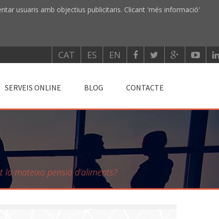
entar usuaris amb objectius publicitaris. Clicant 'més informació'
CAT
ES
EN
SERVEIS ONLINE
BLOG
CONTACTE
nt la mateixa pensió d’aliments?