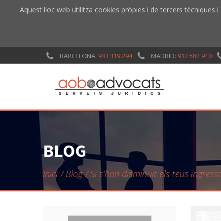
Aquest lloc web utilitza cookies pròpies i de tercers tècniques i
BARCELONA:
933 319 294
MADRID:
912 582 910
BLOG
Inici
Blog
Si s’han disminuït els teus ingres