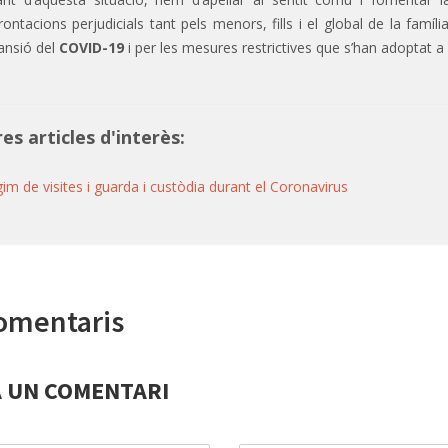
rontacions perjudicials tant pels menors, fills i el global de la famíli
pansió del
COVID-19
i per les mesures restrictives que s’han adoptat a 
res articles d'interès:
im de visites i guarda i custòdia durant el Coronavirus
omentaris
A UN COMENTARI