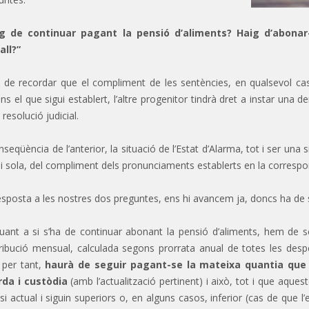
g de continuar pagant la pensió d’aliments? Haig d’abonar-
all?”
de recordar que el compliment de les sentències, en qualsevol cas
ns el que sigui establert, l’altre progenitor tindrà dret a instar una
 resolució judicial.
nseqüència de l’anterior, la situació de l’Estat d’Alarma, tot i ser una
si sola, del compliment dels pronunciaments establerts en la correspo
esposta a les nostres dos preguntes, ens hi avancem ja, doncs ha de 
uant a si s’ha de continuar abonant la pensió d’aliments, hem de 
ribució mensual, calculada segons prorrata anual de totes les despes
 per tant,
haurà de seguir pagant-se la mateixa quantia que e
da i custòdia
(amb l’actualització pertinent) i això, tot i que aques
risi actual i siguin superiors o, en alguns casos, inferior (cas de que 