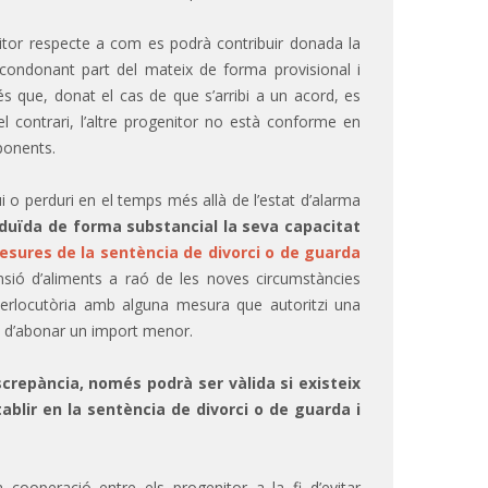
nitor respecte a com es podrà contribuir donada la
o condonant part del mateix de forma provisional i
és que, donat el cas de que s’arribi a un acord, es
l contrari, l’altre progenitor no està conforme en
sponents.
ui o perduri en el temps més allà de l’estat d’alarma
eduïda de forma substancial la seva capacitat
sures de la sentència de divorci o de guarda
pensió d’aliments a raó de les noves circumstàncies
nterlocutòria amb alguna mesura que autoritzi una
à d’abonar un import menor.
screpància, només podrà ser vàlida si existeix
ablir en la sentència de divorci o de guarda i
 cooperació entre els progenitor a la fi d’evitar