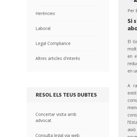
Per
Herències
Si 
abo
Laboral
El G
Legal Compliance
molt
en e
Altres articles d'interès
redu
en u
A ra
exis
RESOL ELS TEUS DUBTES
cons
meno
Concertar visita amb
cons
advocat
l’Es
això
Consulta legal via web
preg