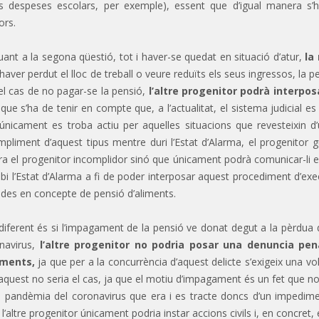
es despeses escolars, per exemple), essent que d’igual manera s’h
ors.
uant a la segona qüestió, tot i haver-se quedat en situació d’atur,
la
i haver perdut el lloc de treball o veure reduïts els seus ingressos, la
 el cas de no pagar-se la pensió,
l’altre progenitor podrà interpo
 que s’ha de tenir en compte que, a l’actualitat, el sistema judicial es 
únicament es troba actiu per aquelles situacions que revesteixin d’u
mpliment d’aquest tipus mentre duri l’Estat d’Alarma, el progenitor 
ra el progenitor incomplidor sinó que únicament podrà comunicar-li el
abi l’Estat d’Alarma a fi de poder interposar aquest procediment d’execu
des en concepte de pensió d’aliments.
diferent és si l’impagament de la pensió ve donat degut a la pèrdua del
navirus,
l’altre progenitor no podria posar una denuncia pe
iments,
ja que per a la concurrència d’aquest delicte s’exigeix una vo
aquest no seria el cas, ja que el motiu d’impagament és un fet que n
a pandèmia del coronavirus que era i es tracte doncs d’un impedimen
, l’altre progenitor únicament podria instar accions civils i, en concre