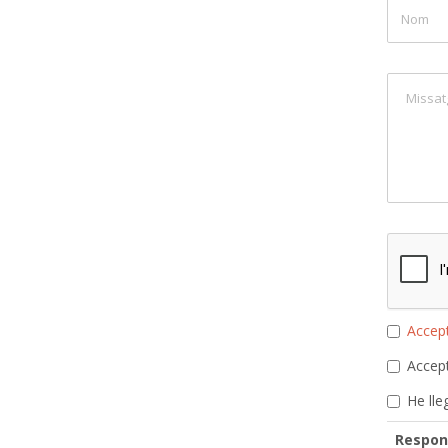
Accept
Accept
He lle
Respon