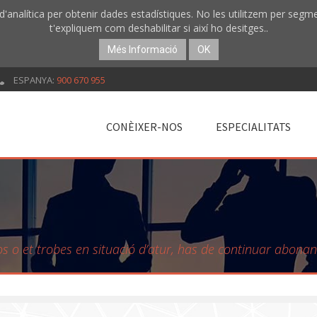
 d'analítica per obtenir dades estadístiques. No les utilitzem per segm
t'expliquem com deshabilitar si així ho desitges..
Més Informació
OK
ESPANYA:
900 670 955
CONÈIXER-NOS
ESPECIALITATS
sos o et trobes en situació d’atur, has de continuar abona