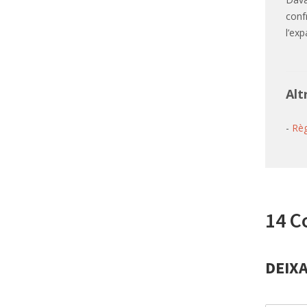
conf
l’ex
Alt
-
Règ
14 C
DEIX