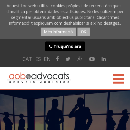
Aquest lloc web utilitza cookies pròpies i de tercers tècniques i
d'analítica per obtenir dades estadístiques. No les utilitzem per
segmentar usuaris amb objectius publicitaris. Clicant 'més
informació' t'expliquem com deshabilitar si així ho desitges..
Més Informació
OK
Truqui'ns ara
CAT
ES
EN
CONÈIXER-NOS
ESPECIALITATS
SERVEIS ONLINE
BLOG